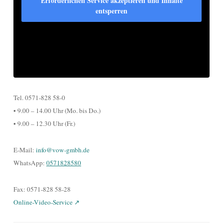
Erforderlichen Service akzeptieren und Inhalte
entsperren
Tel. 0571-828 58-0
• 9.00 – 14.00 Uhr (Mo. bis Do.)
• 9.00 – 12.30 Uhr (Fr.)
E-Mail:
info@vow-gmbh.de
WhatsApp:
0571828580
Fax: 0571-828 58-28
Online-Video-Service ↗