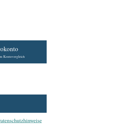
rokonto
EN!
em Kontovergleich
atenschutzhinweise