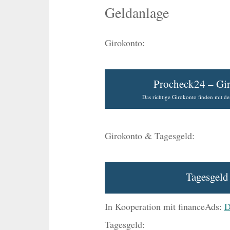
Geldanlage
Girokonto:
Procheck24 – Gi
VERGLEICHEN UND SPAR
Das richtige Girokonto finden mit d
Girokonto & Tagesgeld:
Tagesgeld
In Kooperation mit financeAds:
D
Tagesgeld: